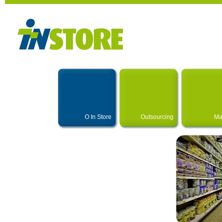
O In Store
Outsourcing
Ma