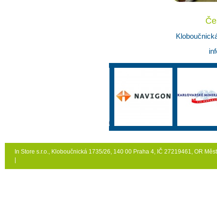
Če
Kloboučnická
in
In Store s.r.o., Kloboučnická 1735/26, 140 00 Praha 4, IČ 27219461, OR Měst
|